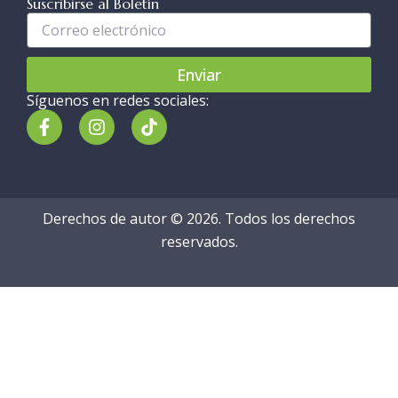
Suscribirse al Boletín
Ingresa
tu
correo
Enviar
electrónico...
Síguenos en redes sociales:
F
I
T
a
n
i
c
s
k
e
t
T
b
a
o
o
g
k
Derechos de autor © 2026. Todos los derechos
o
r
k
a
reservados.
-
m
f