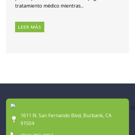
tratamiento médico mientras...
LEER MÁS
1611 N. San Fernando Blvd, Burbank, CA
91504