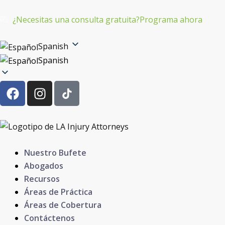
Ir
al
¿Necesitas una consulta gratuita?
Programa ahora
contenido
Spanish
Spanish
F
I
a
n
c
s
e
t
b
a
o
g
Nuestro Bufete
o
r
Abogados
k
a
Recursos
m
Áreas de Práctica
Áreas de Cobertura
Contáctenos